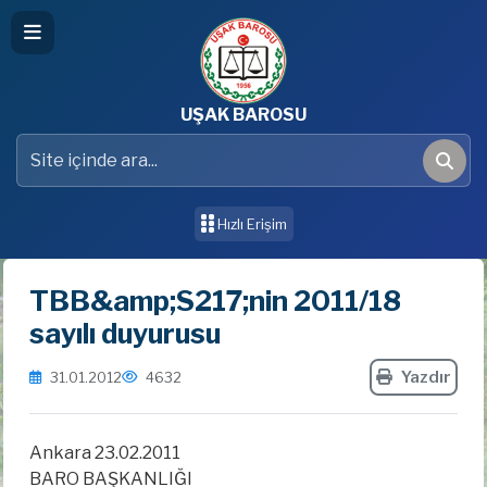
UŞAK BAROSU
Site içinde ara
Ara
Hızlı Erişim
TBB&amp;S217;nin 2011/18
sayılı duyurusu
Yazdır
31.01.2012
4632
Ankara 23.02.2011
BARO BAŞKANLIĞI