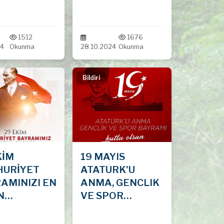
1512
1676
24
Okunma
28.10.2024
Okunma
Bildiri
KİM
19 MAYIS
HURİYET
ATATURK'U
AMINIZI EN
ANMA, GENCLIK
N
VE SPOR
KLERİMLE
BAYRAMININ
UYORUM.
102. YIL