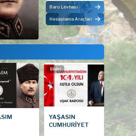
Baro Levhası
Hesaplama Araçları
YAŞASIN CUMHURİYET
Bildiri
ASIM
YAŞASIN
CUMHURİYET