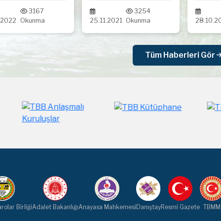
GÜNÜ BASIN
UŞAK
3167
3254
.2022
Okunma
25.11.2021
Okunma
28.10.2
AÇIKLAMASI
YÖN
KURU
BARO
Tüm Haberleri Gör
AV. 
COŞ
rolar Birliği
Adalet Bakanlığı
Anayasa Mahkemesi
Danıştay
Resmi Gazete
TBMM