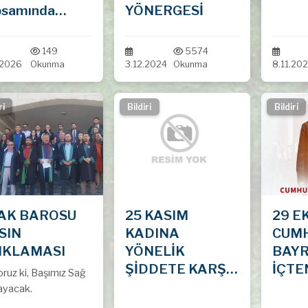
psamında
YÖNERGESİ
evlendirilen
afii ve
149
5574
illerin vekalet
.2026
Okunma
3.12.2024
Okunma
8.11.20
etinin
silinde
ri
Bildiri
Bildiri
revlendirme
gesi"nin
ulmasının
erli olduğu
kında.
AK BAROSU
25 KASIM
29 E
SIN
KADINA
CUM
IKLAMASI
YÖNELİK
BAYR
ŞİDDETE KARŞI
İÇTE
oruz ki, Başımız Sağ
ULUSLARARASI
DİLE
yacak.
MÜCADELE
KUTL