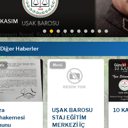
 KASIM
Diğer Haberler
uru
Menü
Güncel
za
UŞAK BAROSU
10 K
hakemesi
STAJ EĞİTİM
nunu
MERKEZİ İÇ