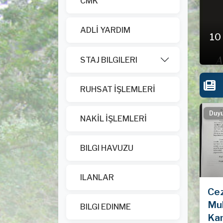
CMK
nu kapsamında görevlendirilen müdafii
cretinin tahsilinde "görevlendirme
ADLİ YARDIM
ın yeterli olduğu hakkında.
10
STAJ BILGILERI
RUHSAT İŞLEMLERİ
Duy
NAKİL İŞLEMLERİ
BILGI HAVUZU
ILANLAR
Ce
Mu
BILGI EDINME
Ka