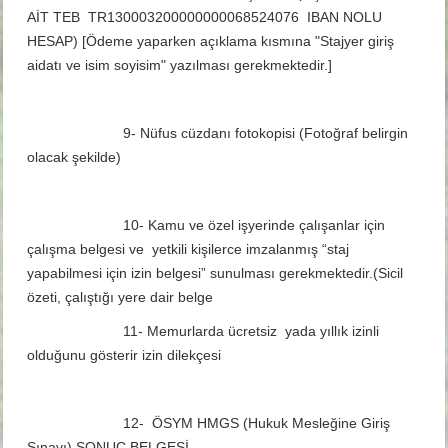
AİT TEB TR130003200000000068524076 IBAN NOLU
HESAP) [Ödeme yaparken açıklama kısmına "Stajyer giriş
aidatı ve isim soyisim" yazılması gerekmektedir.]
9- Nüfus cüzdanı fotokopisi (Fotoğraf belirgin
olacak şekilde)
10- Kamu ve özel işyerinde çalışanlar için
çalışma belgesi ve
yetkili kişilerce imzalanmış “staj
yapabilmesi için izin belgesi” sunulması gerekmektedir.(Sicil
özeti, çalıştığı yere dair belge
11- Memurlarda ücretsiz
yada yıllık izinli
olduğunu gösterir izin dilekçesi
12-
ÖSYM HMGS (Hukuk Mesleğine Giriş
Sınavı) SONUÇ BELGESİ