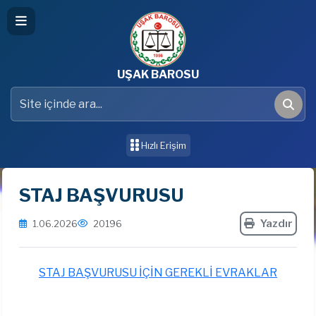
UŞAK BAROSU
Site içinde ara
Ara
Hızlı Erişim
STAJ BAŞVURUSU
Yazdır
1.06.2026
20196
STAJ BAŞVURUSU İÇİN GEREKLİ EVRAKLAR