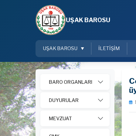
UŞAK BAROSU
UŞAK BAROSU
İLETİŞİM
C
BARO ORGANLARI
ü
DUYURULAR
MEVZUAT