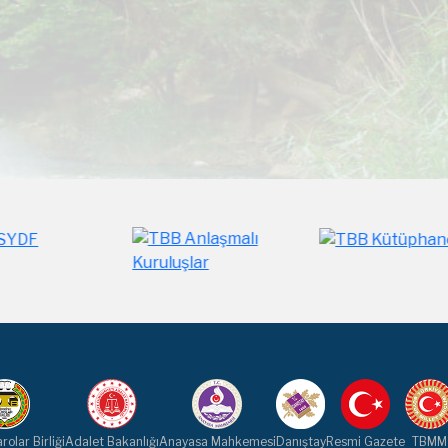
rolar Birliği
Adalet Bakanlığı
Anayasa Mahkemesi
Danıştay
Resmi Gazete
TBMM