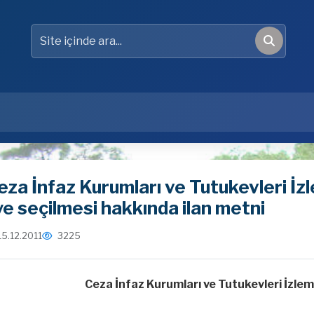
Site içinde ara
Ara
eza İnfaz Kurumları ve Tutukevleri İ
ye seçilmesi hakkında ilan metni
15.12.2011
3225
Ceza İnfaz Kurumları ve Tutukevleri İzle