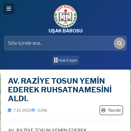
UŞAK BAROSU
Site içinde ara
Ara
Hızlı Erişim
AV. RAZİYE TOSUN YEMİN
EDEREK RUHSATNAMESİNİ
ALDI.
Yazdır
7.10.2021
5246
AV. RAZİYE TOSUN YEMİN EDEREK